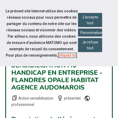
Accéder à notre page Facebook
Accéder à notre page Citykomi
Aller à la navigation
Le présent site Internet utilise des cookies
Aller au contenu
J'accepte
réseaux sociaux pour vous permettre de
tout
partager du contenu de notre site sur les
réseaux sociaux et visionner des vidéos.
Personnaliser
Par ailleurs, nous utilisons des cookies
Je refuse
de mesure d’audience MATOMO qui sont
tout
exempts de recueil du consentement.
Pour plus de renseignements,
cliquez ici
.
SENSIBILISATION AU
HANDICAP EN ENTREPRISE -
FLANDRES OPALE HABITAT
AGENCE AUDOMAROIS
bookmarks
nest_cam_indoor
public
Action sensibilisation
présentiel
professionnel