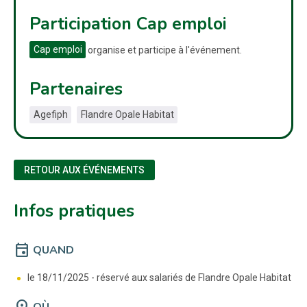
Participation Cap emploi
Cap emploi
organise et participe à l'événement.
Partenaires
Agefiph
Flandre Opale Habitat
RETOUR AUX ÉVÉNEMENTS
Infos pratiques
event
QUAND
le 18/11/2025 -
réservé aux salariés de Flandre Opale Habitat
location_on
OÙ