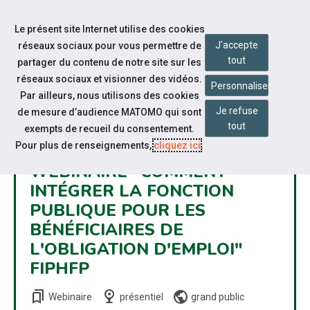
Accéder à notre page Facebook
Accéder à notre page Citykomi
Aller à la navigation
Le présent site Internet utilise des cookies
Aller au contenu
J'accepte
réseaux sociaux pour vous permettre de
tout
partager du contenu de notre site sur les
réseaux sociaux et visionner des vidéos.
Personnaliser
Par ailleurs, nous utilisons des cookies
Je refuse
de mesure d’audience MATOMO qui sont
tout
exempts de recueil du consentement.
Pour plus de renseignements,
cliquez ici
.
WEBINAIRE "COMMENT
INTÉGRER LA FONCTION
PUBLIQUE POUR LES
BÉNÉFICIAIRES DE
L'OBLIGATION D'EMPLOI"
FIPHFP
bookmarks
nest_cam_indoor
public
Webinaire
présentiel
grand public