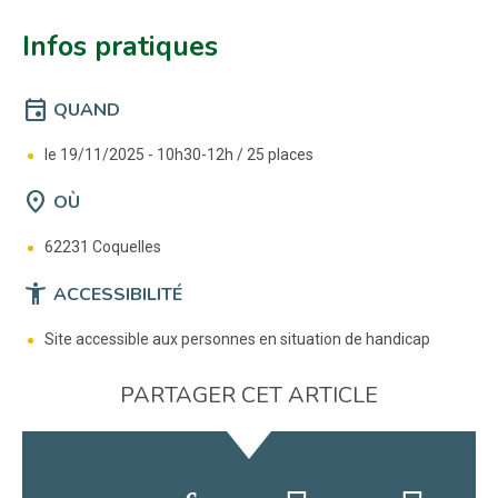
Infos pratiques
event
QUAND
le 19/11/2025 -
10h30-12h / 25 places
location_on
OÙ
62231 Coquelles
accessibility_new
ACCESSIBILITÉ
Site accessible aux personnes en situation de handicap
PARTAGER CET ARTICLE