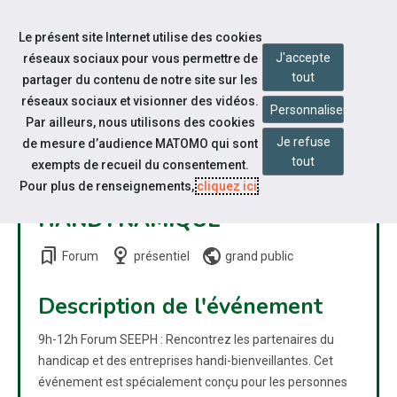
Accéder à notre page Facebook
Accéder à notre page Citykomi
Aller à la navigation
Le présent site Internet utilise des cookies
Aller au contenu
J'accepte
réseaux sociaux pour vous permettre de
tout
partager du contenu de notre site sur les
réseaux sociaux et visionner des vidéos.
Personnaliser
Par ailleurs, nous utilisons des cookies
Je refuse
de mesure d’audience MATOMO qui sont
tout
exempts de recueil du consentement.
Pour plus de renseignements,
cliquez ici
.
HANDYNAMIQUE
bookmarks
nest_cam_indoor
public
Forum
présentiel
grand public
Description de l'événement
9h-12h Forum SEEPH : Rencontrez les partenaires du
handicap et des entreprises handi-bienveillantes. Cet
événement est spécialement conçu pour les personnes