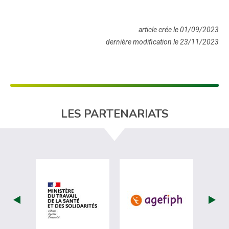
article crée le 01/09/2023
dernière modification le 23/11/2023
LES PARTENARIATS
visiter les site de Ministère du travail (
visiter les si