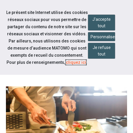
Accéder à notre page Facebook
Accéder à notre page Citykomi
Aller à la navigation
Le présent site Internet utilise des cookies
Aller au contenu
J'accepte
réseaux sociaux pour vous permettre de
tout
partager du contenu de notre site sur les
réseaux sociaux et visionner des vidéos.
Personnaliser
Par ailleurs, nous utilisons des cookies
Je refuse
de mesure d’audience MATOMO qui sont
Notre actualité
tout
exempts de recueil du consentement.
GRAND CONCOURS CULINAIRE
Pour plus de renseignements,
cliquez ici
.
CAP'HANDICOOK