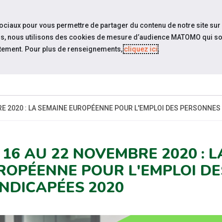
travel_explore
settings_accessibility
Sites du réseau
Acc
sociaux pour vous permettre de partager du contenu de notre site sur
eurs, nous utilisons des cookies de mesure d’audience MATOMO qui so
tement. Pour plus de renseignements,
cliquez ici
.
SOMMES-
ESPACE
ESPACE
ACTUAL
OUS ?
CANDIDAT
EMPLOYEUR
RE 2020 : LA SEMAINE EUROPÉENNE POUR L'EMPLOI DES PERSONNES
 16 AU 22 NOVEMBRE 2020 : 
ROPÉENNE POUR L'EMPLOI D
NDICAPÉES 2020