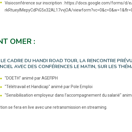
Visioconférence sur inscription : https://docs.google.com/forms
rkRtueylMepyCdPiG5x32AL17vvjOA/viewform?vc=0&c=0&w=1&flr=
NT OMER :
LE CADRE DU HANDI ROAD TOUR, LA RENCONTRE PRÉVUE
NCIEL AVEC DES CONFÉRENCES LE MATIN, SUR LES THÉM
"DOETH" animé par AGEFIPH
"Télétravail et Handicap" animé par Pole Emploi
"Sensibilisation employeur dans l’accompagnement du salarié" anim
tion se fera en live avec une retransmission en streaming.