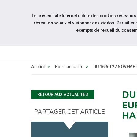
Accéder à notre page Facebook
Accéder à notre page Citykomi
Aller à la navigation
Le présent site Internet utilise des cookies réseaux 
Aller au contenu
réseaux sociaux et visionner des vidéos. Par aill
exempts de recueil du consen
QUI 
N
Accueil
Notre actualité
DU 16 AU 22 NOVEMB
DU
RETOUR AUX ACTUALITÉS
EU
PARTAGER CET ARTICLE
HA