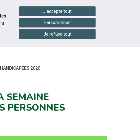
handshake
essibilité
Services en ligne
J'accepte tout
 les
Personnaliser
nt
Je refuse tout
INFOS
ITÉS
ÉVÉNEMENTS
PRATIQUES
 HANDICAPÉES 2020
LA SEMAINE
ES PERSONNES