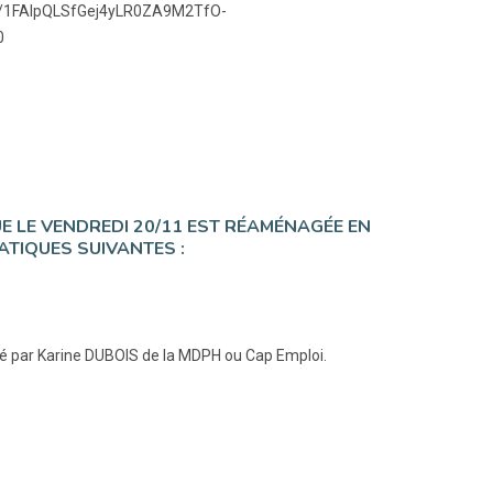
/d/e/1FAIpQLSfGej4yLR0ZA9M2TfO-
0
 LE VENDREDI 20/11 EST RÉAMÉNAGÉE EN
ATIQUES SUIVANTES :
é par Karine DUBOIS de la MDPH ou Cap Emploi.