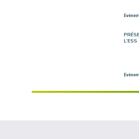
Evèneme
PRÉSE
L’ESS
Evèneme