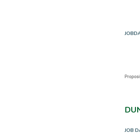
JOBDA
Proposi
DUN
JOB D