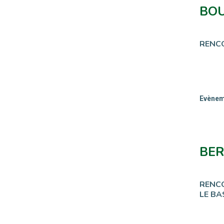
BOU
RENCO
Evèneme
BER
RENCO
LE BA