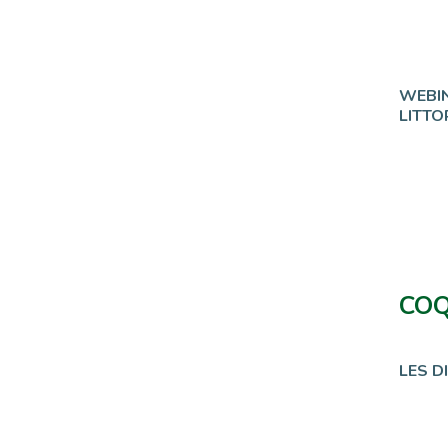
WEBIN
LITTO
COQ
LES D