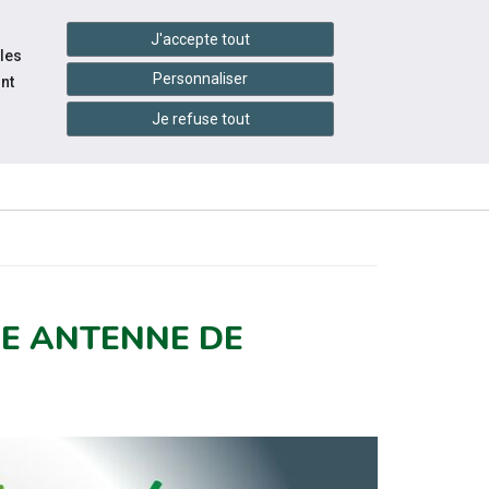
handshake
essibilité
Services en ligne
J'accepte tout
 les
Personnaliser
nt
Je refuse tout
INFOS
ITÉS
ÉVÉNEMENTS
PRATIQUES
E ANTENNE DE