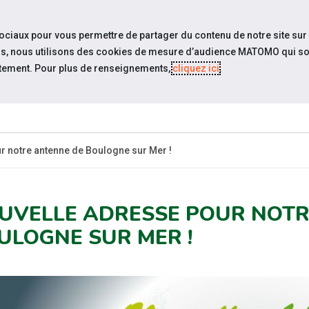
travel_explore
settings_accessibility
Sites du réseau
Acc
sociaux pour vous permettre de partager du contenu de notre site sur
eurs, nous utilisons des cookies de mesure d’audience MATOMO qui so
tement. Pour plus de renseignements,
cliquez ici
.
SOMMES-
ESPACE
ESPACE
ACTUAL
OUS ?
CANDIDAT
EMPLOYEUR
r notre antenne de Boulogne sur Mer !
UVELLE ADRESSE POUR NOTR
ULOGNE SUR MER !