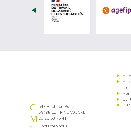
visiter les site de Minist
Aide
Acce
conf
Ment
Cont
Plan
Cap emploi 59-62 Flandres littoral
547 Route du Pont
59495 LEFFRINCKOUCKE
03 28 63 75 41
Contactez-nous