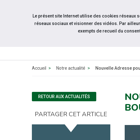
Accéder à notre page Facebook
Accéder à notre page Citykomi
Aller à la navigation
Le présent site Internet utilise des cookies réseaux 
Aller au contenu
réseaux sociaux et visionner des vidéos. Par aill
exempts de recueil du consen
QUI 
N
Accueil
Notre actualité
Nouvelle Adresse pou
NO
RETOUR AUX ACTUALITÉS
BO
PARTAGER CET ARTICLE