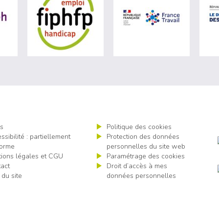
ère du travail (nouvelle fenêtre)
visiter les site de Agefiph (nouvelle fenêtre)
visiter les site de Fiphfp (nouvelle fenêt
visiter les 
s
Politique des cookies
ssibilité : partiellement
Protection des données
orme
personnelles du site web
ions légales et CGU
Paramétrage des cookies
act
Droit d’accès à mes
 du site
données personnelles