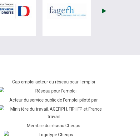
re)
site de France Travail (nouvelle fenêtre)
visiter les site de Défenseur des droits (nouvelle fenêtr
visiter les site de Fagerh (
Cap emploi acteur du réseau pour l’emploi
Acteur du service public de l'emploi piloté par
Membre du réseau Cheops