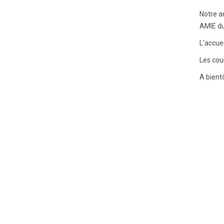
Notre a
AMIE du
L'accue
Les cou
A bientô