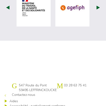
visiter les site de Ministère du travail (
visiter les si
Cap emploi 59-62 Flandres littoral
547 Route du Pont
03 28 63 75 41
59495 LEFFRINCKOUCKE
Contactez-nous
Aides
Accessibilité : partiellement conforme