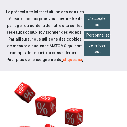
Accéder à notre page Facebook
Accéder à notre page Citykomi
Aller à la navigation
Le présent site Internet utilise des cookies
Aller au contenu
J'accepte
réseaux sociaux pour vous permettre de
tout
partager du contenu de notre site sur les
réseaux sociaux et visionner des vidéos.
Personnaliser
Par ailleurs, nous utilisons des cookies
Je refuse
de mesure d’audience MATOMO qui sont
Notre actualité
tout
exempts de recueil du consentement.
RAPPORT D'ACTIVITÉ 2022 DES
Pour plus de renseignements,
cliquez ici
.
CAP EMPLOI