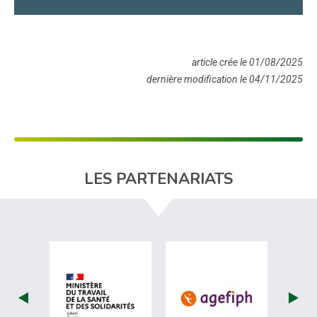
article crée le 01/08/2025
dernière modification le 04/11/2025
LES PARTENARIATS
visiter les site de Ministère du travail (
visiter les si