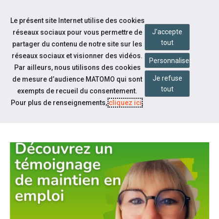
Accéder à notre page Facebook
Accéder à notre page Citykomi
Aller à la navigation
Le présent site Internet utilise des cookies
Aller au contenu
J'accepte
réseaux sociaux pour vous permettre de
tout
partager du contenu de notre site sur les
réseaux sociaux et visionner des vidéos.
Personnaliser
Par ailleurs, nous utilisons des cookies
Je refuse
de mesure d’audience MATOMO qui sont
Notre actualité
tout
exempts de recueil du consentement.
TEMOIGNAGE : MAINTIEN EN
Pour plus de renseignements,
cliquez ici
.
EMPLOI : CINDY