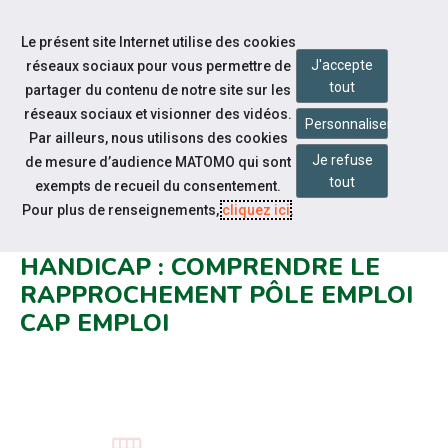
Accéder à notre page Facebook
Accéder à notre page Citykomi
Aller à la navigation
Le présent site Internet utilise des cookies
Aller au contenu
J'accepte
réseaux sociaux pour vous permettre de
tout
partager du contenu de notre site sur les
réseaux sociaux et visionner des vidéos.
Personnaliser
Par ailleurs, nous utilisons des cookies
Je refuse
de mesure d’audience MATOMO qui sont
Notre actualité
tout
exempts de recueil du consentement.
VOUS ÊTES DEMANDEURS
Pour plus de renseignements,
cliquez ici
.
D'EMPLOI EN SITUATION DE
HANDICAP : COMPRENDRE LE
RAPPROCHEMENT PÔLE EMPLOI
CAP EMPLOI