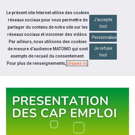
Accéder à notre page Facebook
Accéder à notre page Citykomi
Aller à la navigation
Le présent site Internet utilise des cookies
Aller au contenu
J'accepte
réseaux sociaux pour vous permettre de
tout
partager du contenu de notre site sur les
réseaux sociaux et visionner des vidéos.
Personnaliser
Par ailleurs, nous utilisons des cookies
Je refuse
de mesure d’audience MATOMO qui sont
Qui sommes-nous ?
tout
exempts de recueil du consentement.
TOUT SAVOIR SUR LES CAP
Pour plus de renseignements,
cliquez ici
.
EMPLOI