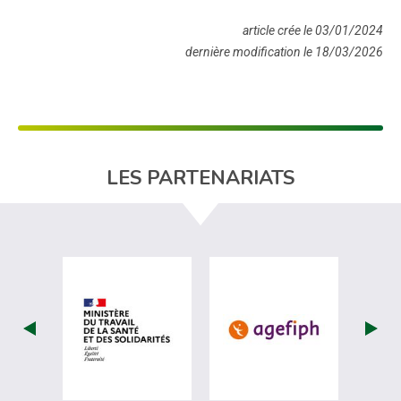
article crée le 03/01/2024
dernière modification le 18/03/2026
LES PARTENARIATS
visiter les site de Ministère du travail (
visiter les si